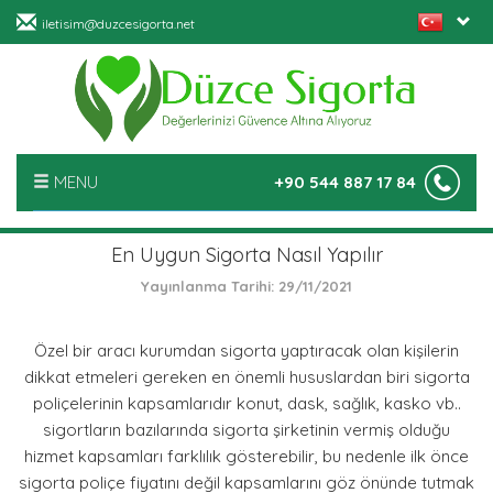
iletisim@duzcesigorta.net
MENU
+90 544 887 17 84
ANASAYFA
En Uygun Sigorta Nasıl Yapılır
Yayınlanma Tarihi: 29/11/2021
HAKKIMIZDA
Özel bir aracı kurumdan sigorta yaptıracak olan kişilerin
HİZMETLERİMİZ
dikkat etmeleri gereken en önemli hususlardan biri sigorta
poliçelerinin kapsamlarıdır konut, dask, sağlık, kasko vb..
HABERLER
sigortların bazılarında sigorta şirketinin vermiş olduğu
hizmet kapsamları farklılık gösterebilir, bu nedenle ilk önce
FOTO GALERİ
sigorta poliçe fiyatını değil kapsamlarını göz önünde tutmak