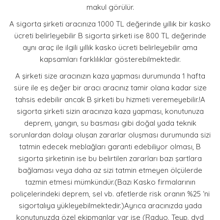
makul görülür.
İLETİŞİM
A sigorta şirketi aracınıza 1000 TL değerinde yıllık bir kasko
ücreti belirleyebilir B sigorta şirketi ise 800 TL değerinde
aynı araç ile ilgili yıllık kasko ücreti belirleyebilir ama
kapsamları farklılıklar gösterebilmektedir.
A şirketi size aracınızın kaza yapması durumunda 1 hafta
süre ile eş değer bir aracı aracınız tamir olana kadar size
tahsis edebilir ancak B şirketi bu hizmeti veremeyebilir.!A
sigorta şirketi sizin aracınıza kaza yapması, konutunuza
deprem, yangın, su basması gibi doğal yada teknik
sorunlardan dolayı oluşan zararlar oluşması durumunda sizi
tatmin edecek meblağları garanti edebiliyor olması, B
sigorta şirketinin ise bu belirtilen zararları bazı şartlara
bağlaması veya daha az sizi tatmin etmeyen ölçülerde
tazmin etmesi mümkündür.(Bazı Kasko firmalarının
poliçelerindeki deprem, sel vb. afetlerde risk oranın %25 ‘ni
sigortalıya yükleyebilmektedir.)Ayrıca aracınızda yada
konutunuzda özel ekipmanlar var ise (Radyo, Teyp, dvd