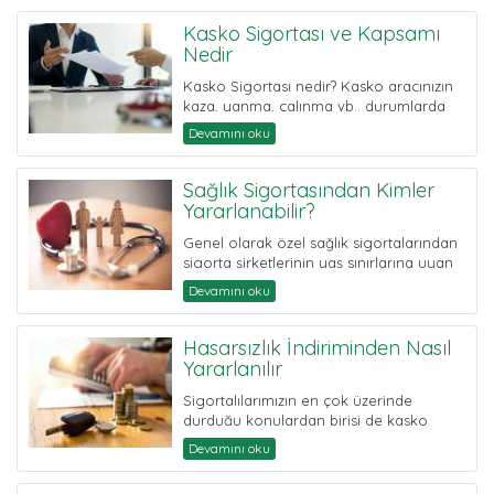
Kasko Sigortası ve Kapsamı
Nedir
Kasko Sigortası nedir? Kasko aracınızın
kaza, yanma, çalınma vb.. durumlarda
oluşan zararları güvence altı...
Devamını oku
Sağlık Sigortasından Kimler
Yararlanabilir?
Genel olarak özel sağlık sigortalarından
sigorta şirketlerinin yaş sınırlarına uyan
herkes kendisi ve/veya ailesiy...
Devamını oku
Hasarsızlık İndiriminden Nasıl
Yararlanılır
Sigortalılarımızın en çok üzerinde
durduğu konulardan birisi de kasko
poliçelerindeki hasarsızlık in...
Devamını oku